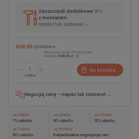
Zaoszczędź dodatkowe
15%
z montażem
Napisz lub
zadzwoń →
838,85 zł
883,00 zł
Najniższa cena z 30 dni przed
obniżką:
848,35 zł
Do koszyka
rolka
Negocjuj cenę - napisz lub
zadzwoń →
od
1 000zł
od
3 000zł
od
5 000zł
7% rabatu
9% rabatu
12% rabatu
od
7 000zł
od
10 000zł
15% rabatu
Indywidualne negocjacje cen