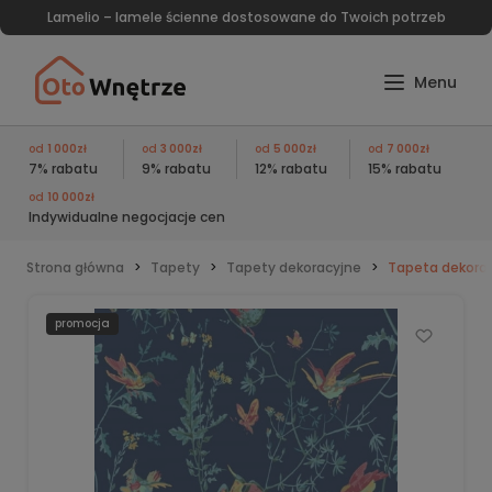
Lamelio – lamele ścienne dostosowane do Twoich potrzeb
od
1 000zł
od
3 000zł
od
5 000zł
od
7 000zł
7% rabatu
9% rabatu
12% rabatu
15% rabatu
od
10 000zł
Indywidualne negocjacje cen
Strona główna
Tapety
Tapety dekoracyjne
Tapeta dekora
promocja