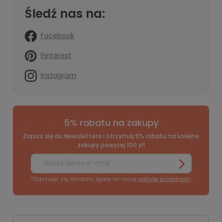
Śledź nas na:
Facebook
Pinterest
Instagram
5% rabatu na zakupy
Zapisz się do Newslettera i otrzymaj 5% rabatu na kolejne
zakupy powyżej 100 zł!
*Zapisując się, wyrażasz zgodę na naszą
politykę prywatności
.