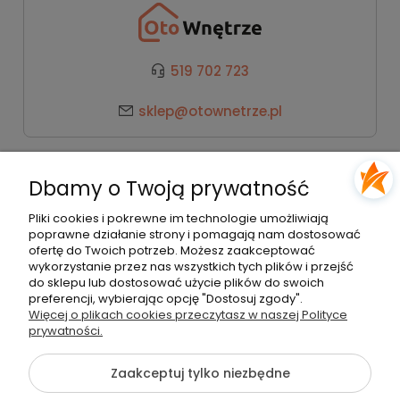
519 702 723
sklep@otownetrze.pl
Kategorie
Dbamy o Twoją prywatność
Pomoc
Pliki cookies i pokrewne im technologie umożliwiają
poprawne działanie strony i pomagają nam dostosować
ofertę do Twoich potrzeb. Możesz zaakceptować
wykorzystanie przez nas wszystkich tych plików i przejść
Moje konto
do sklepu lub dostosować użycie plików do swoich
preferencji, wybierając opcję "Dostosuj zgody".
Więcej o plikach cookies przeczytasz w naszej Polityce
Płatności i dostawa
prywatności.
Zaakceptuj tylko niezbędne
O nas