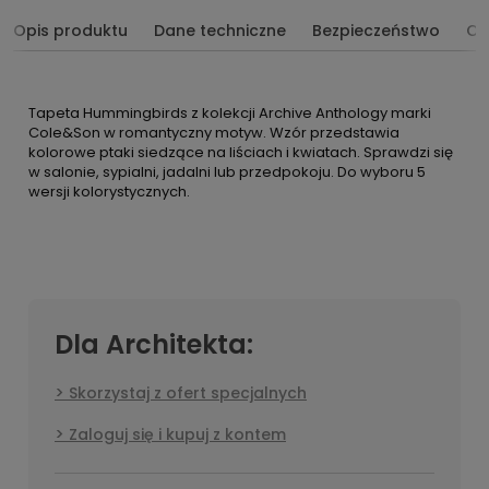
Opis produktu
Dane techniczne
Bezpieczeństwo
Op
Tapeta Hummingbirds z kolekcji Archive Anthology marki
Cole&Son w romantyczny motyw. Wzór przedstawia
kolorowe ptaki siedzące na liściach i kwiatach. Sprawdzi się
w salonie, sypialni, jadalni lub przedpokoju. Do wyboru 5
wersji kolorystycznych.
Dla Architekta:
Skorzystaj z ofert specjalnych
Zaloguj się i kupuj z kontem