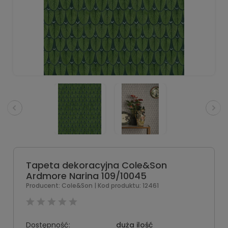
Tapeta dekoracyjna Cole&Son
Ardmore Narina 109/10045
Producent:
Cole&Son
| Kod produktu:
12461
Dostępność:
duża ilość