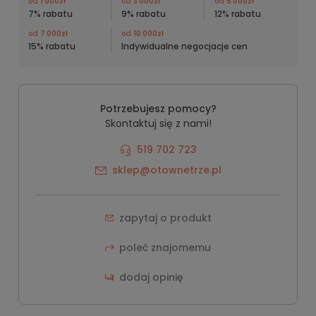
od
1 000zł
od
3 000zł
od
5 000zł
7% rabatu
9% rabatu
12% rabatu
od
7 000zł
od
10 000zł
15% rabatu
Indywidualne negocjacje cen
Potrzebujesz pomocy?
Skontaktuj się z nami!
519 702 723
sklep@otownetrze.pl
zapytaj o produkt
poleć znajomemu
dodaj opinię