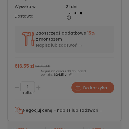
Wysyłka w:
21 dni
Dostawa:
Zaoszczędź dodatkowe
15%
z montażem
Napisz lub
zadzwoń →
616,55 zł
649,00 zł
Najniższa cena z 30 dni przed
obniżką:
624,15 zł
Do koszyka
rolka
Negocjuj cenę - napisz lub
zadzwoń →