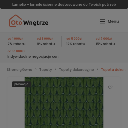
Lamelio – lamele ścienne dostosowane do Twoich potrzeb
od
1 000zł
od
3 000zł
od
5 000zł
od
7 000zł
7% rabatu
9% rabatu
12% rabatu
15% rabatu
od
10 000zł
Indywidualne negocjacje cen
Strona główna
Tapety
Tapety dekoracyjne
Tapeta dekorac
promocja