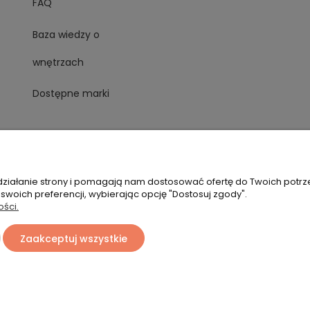
FAQ
Baza wiedzy o
wnętrzach
Dostępne marki
 działanie strony i pomagają nam dostosować ofertę do Twoich potr
 swoich preferencji, wybierając opcję "Dostosuj zgody".
ości.
Zaakceptuj wszystkie
Sklep internetowy Shoper Premium