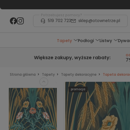
Potrzebujesz pomocy?
519 702 723
sklep@otownetrze.pl
Tapety
Podłogi
Listwy
Dywa
o
Większe zakupy,
wyższe rabaty
:
7
Strona główna
Tapety
Tapety dekoracyjne
Tapeta dekorac
promocja