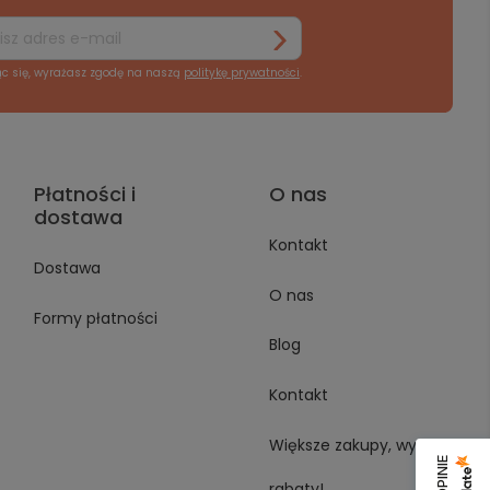
ąc się, wyrażasz zgodę na naszą
politykę prywatności
.
Płatności i
O nas
dostawa
Kontakt
Dostawa
O nas
Formy płatności
Blog
Kontakt
Większe zakupy, wyższe
rabaty!