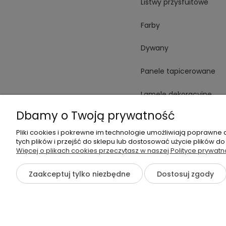
Listwy przysfuitowe
Farby
Dywany
Panele tapicerowane
Lamele dekoracyjne
Dbamy o Twoją prywatność
Płytki
Pliki cookies i pokrewne im technologie umożliwiają poprawne
Spieki
tych plików i przejść do sklepu lub dostosować użycie plików do
Więcej o plikach cookies przeczytasz w naszej Polityce prywatn
Oświetlenie
Zaakceptuj tylko niezbędne
Dostosuj zgody
©2026 Wszelkie Prawa Zastrzeżone | otoWnętrze.pl