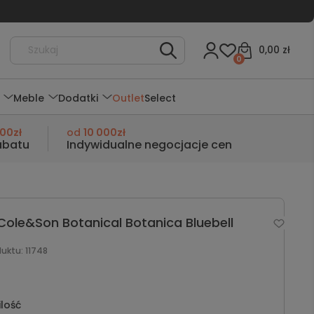
0,00 zł
0
Meble
Dodatki
Outlet
Select
000zł
od
10 000zł
abatu
Indywidualne negocjacje cen
ole&Son Botanical Botanica Bluebell
duktu:
11748
ilość