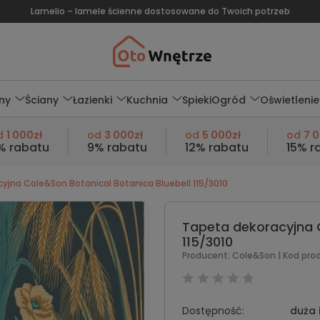
Lamelio – lamele ścienne dostosowane do Twoich potrzeb
ny
Ściany
Łazienki
Kuchnia
Spieki
Ogród
Oświetlenie
d
1 000zł
od
3 000zł
od
5 000zł
od
7 
% rabatu
9% rabatu
12% rabatu
15% r
yjna Cole&Son Botanical Botanica Bluebell 115/3010
Tapeta dekoracyjna C
115/3010
Producent:
Cole&Son
| Kod pro
Dostępność:
duża 