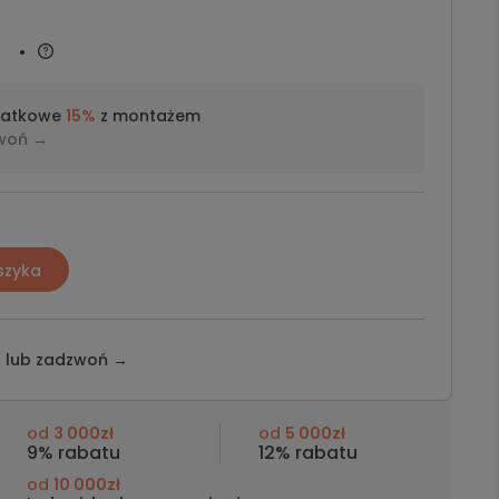
datkowe
15%
z montażem
woń →
szyka
z lub
zadzwoń →
od
3 000zł
od
5 000zł
9% rabatu
12% rabatu
od
10 000zł