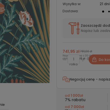
Wysyłka w:
21 dni
Dostawa:
Zaoszczędź do
Napisz lub
zadz
741,95 zł
781,00 zł
Najniższa cena z 30 dni przed
obniżką:
751,45 zł
Do ko
rolka
Negocjuj cenę - napis
od
1 000zł
7% rabatu
nie
od
7 000zł