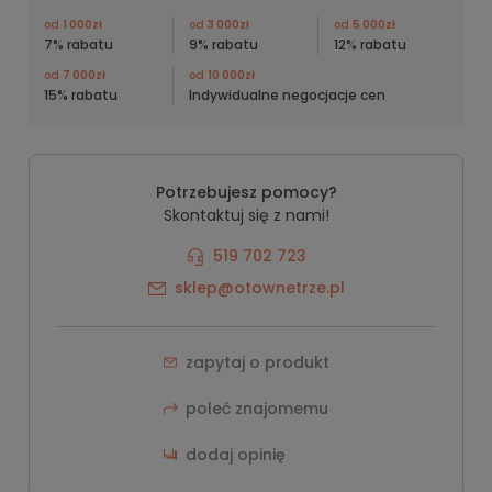
od
1 000zł
od
3 000zł
od
5 000zł
7% rabatu
9% rabatu
12% rabatu
od
7 000zł
od
10 000zł
15% rabatu
Indywidualne negocjacje cen
Potrzebujesz pomocy?
Skontaktuj się z nami!
519 702 723
sklep@otownetrze.pl
zapytaj o produkt
poleć znajomemu
dodaj opinię