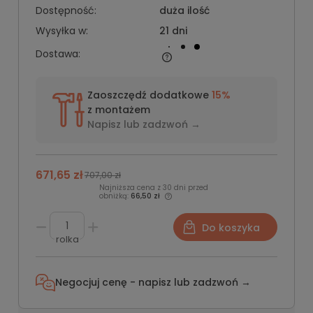
Dostępność:
duża ilość
Wysyłka w:
21 dni
Dostawa:
Zaoszczędź dodatkowe
15%
z montażem
Napisz lub
zadzwoń →
671,65 zł
707,00 zł
Najniższa cena z 30 dni przed
obniżką:
66,50 zł
Do koszyka
rolka
Negocjuj cenę - napisz lub
zadzwoń →