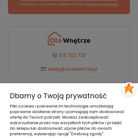
*Zapisując się, wyrażasz zgodę na naszą
politykę prywatności
.
519 702 723
sklep@otownetrze.pl
Kategorie
Dbamy o Twoją prywatność
Pomoc
Pliki cookies i pokrewne im technologie umożliwiają
poprawne działanie strony i pomagają nam dostosować
ofertę do Twoich potrzeb. Możesz zaakceptować
wykorzystanie przez nas wszystkich tych plików i przejść
Moje konto
do sklepu lub dostosować użycie plików do swoich
preferencji, wybierając opcję "Dostosuj zgody".