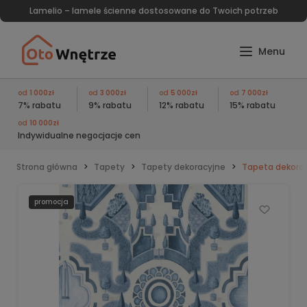
Lamelio – lamele ścienne dostosowane do Twoich potrzeb
od
1 000zł
od
3 000zł
od
5 000zł
od
7 000zł
7% rabatu
9% rabatu
12% rabatu
15% rabatu
od
10 000zł
Indywidualne negocjacje cen
Strona główna
Tapety
Tapety dekoracyjne
Tapeta dekorac
promocja