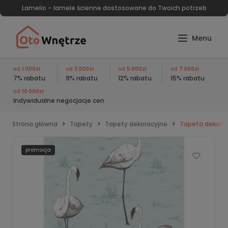
Lamelio – lamele ścienne dostosowane do Twoich potrzeb
od
1 000zł
od
3 000zł
od
5 000zł
od
7 000zł
7% rabatu
9% rabatu
12% rabatu
15% rabatu
od
10 000zł
Indywidualne negocjacje cen
Strona główna
Tapety
Tapety dekoracyjne
Tapeta dekora
promocja