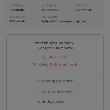
od
1 000zł
od
3 000zł
od
5 000zł
7% rabatu
9% rabatu
12% rabatu
od
7 000zł
od
10 000zł
15% rabatu
Indywidualne negocjacje cen
Potrzebujesz pomocy?
Skontaktuj się z nami!
519 702 723
sklep@otownetrze.pl
zapytaj o produkt
poleć znajomemu
dodaj opinię