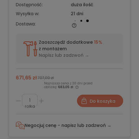
Dostępność:
duża ilość
Wysyłka w:
21 dni
Dostawa:
Zaoszczędź dodatkowe
15%
z montażem
Napisz lub
zadzwoń →
671,65 zł
707,00 zł
Najniższa cena z 30 dni przed
obniżką:
683,05 zł
Do koszyka
rolka
Negocjuj cenę - napisz lub
zadzwoń →