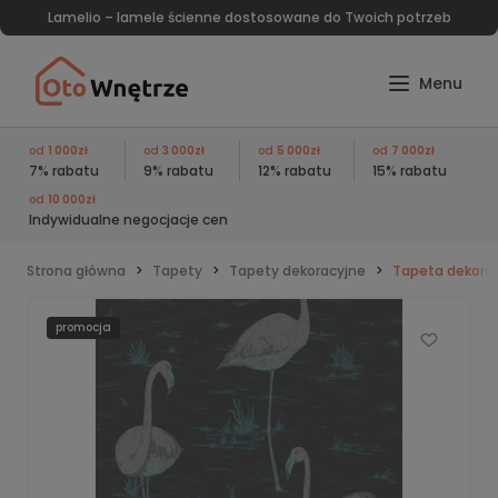
Lamelio – lamele ścienne dostosowane do Twoich potrzeb
od
1 000zł
od
3 000zł
od
5 000zł
od
7 000zł
7% rabatu
9% rabatu
12% rabatu
15% rabatu
od
10 000zł
Indywidualne negocjacje cen
Strona główna
Tapety
Tapety dekoracyjne
Tapeta dekora
promocja