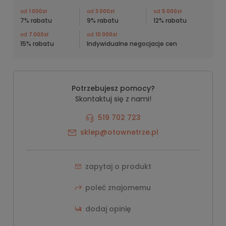
od
1 000zł
od
3 000zł
od
5 000zł
7% rabatu
9% rabatu
12% rabatu
od
7 000zł
od
10 000zł
15% rabatu
Indywidualne negocjacje cen
Potrzebujesz pomocy?
Skontaktuj się z nami!
519 702 723
sklep@otownetrze.pl
zapytaj o produkt
poleć znajomemu
dodaj opinię