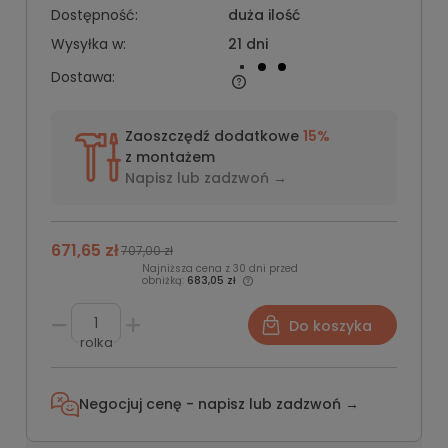
Dostępność:
duża ilość
Wysyłka w:
21 dni
Dostawa:
Zaoszczędź dodatkowe
15%
z montażem
Napisz lub
zadzwoń →
671,65 zł
707,00 zł
Najniższa cena z 30 dni przed
obniżką:
683,05 zł
Do koszyka
rolka
Negocjuj cenę - napisz lub
zadzwoń →