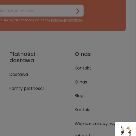
ąc się, wyrażasz zgodę na naszą
politykę prywatności
.
Płatności i
O nas
dostawa
Kontakt
Dostawa
O nas
Formy płatności
Blog
Kontakt
Większe zakupy, wyższe
rabaty!