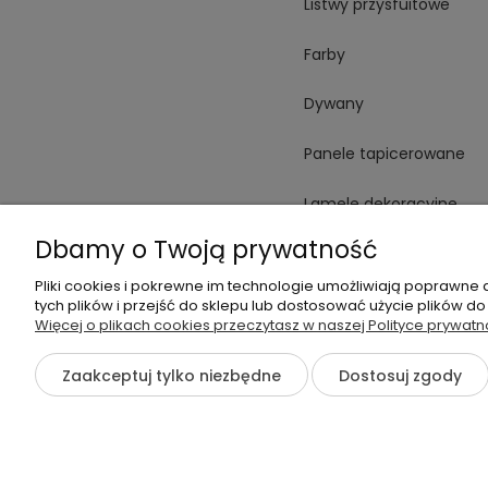
Listwy przysfuitowe
Farby
Dywany
Panele tapicerowane
Lamele dekoracyjne
Dbamy o Twoją prywatność
Płytki
Pliki cookies i pokrewne im technologie umożliwiają poprawne
Spieki
tych plików i przejść do sklepu lub dostosować użycie plików do
Więcej o plikach cookies przeczytasz w naszej Polityce prywatn
Oświetlenie
Zaakceptuj tylko niezbędne
Dostosuj zgody
©2026 Wszelkie Prawa Zastrzeżone | otoWnętrze.pl