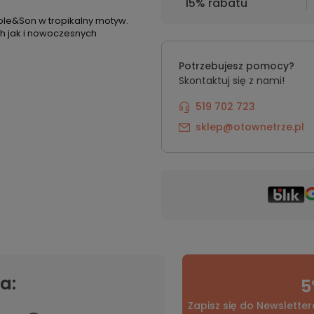
15% rabatu
ole&Son w tropikalny motyw.
h jak i nowoczesnych
Potrzebujesz pomocy?
Skontaktuj się z nami!
519 702 723
sklep@otownetrze.pl
a:
5
Zapisz się do Newsletter