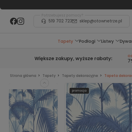
Potrzebujesz pomocy?
519 702 723
sklep@otownetrze.pl
Tapety
Podłogi
Listwy
Dywa
o
Większe zakupy,
wyższe rabaty
:
7
Strona główna
Tapety
Tapety dekoracyjne
Tapeta dekora
promocja