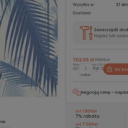
Wysyłka w:
21 dni
Dostawa:
Zaoszczędź do
Napisz lub
zadz
702,05 zł
739,00 zł
Najniższa cena z 30 dni przed
obniżką:
712,50 zł
Do ko
rolka
Negocjuj cenę - napis
od
1 000zł
7% rabatu
nie
od
7 000zł