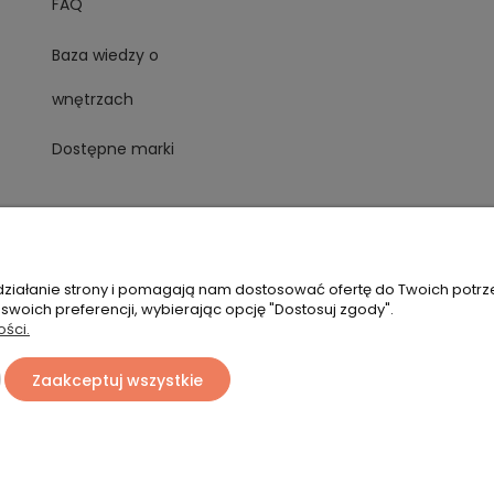
FAQ
Baza wiedzy o
wnętrzach
Dostępne marki
 działanie strony i pomagają nam dostosować ofertę do Twoich potr
 swoich preferencji, wybierając opcję "Dostosuj zgody".
ości.
Zaakceptuj wszystkie
Sklep internetowy Shoper Premium