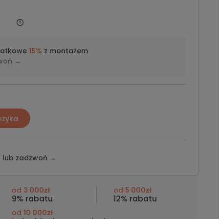
datkowe
15%
z montażem
woń →
szyka
z lub
zadzwoń →
od
3 000zł
od
5 000zł
9% rabatu
12% rabatu
od
10 000zł