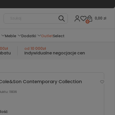
0,00 zł
0
Meble
Dodatki
Outlet
Select
000zł
od
10 000zł
abatu
Indywidualne negocjacje cen
Cole&Son Contemporary Collection
duktu:
11836
ilość