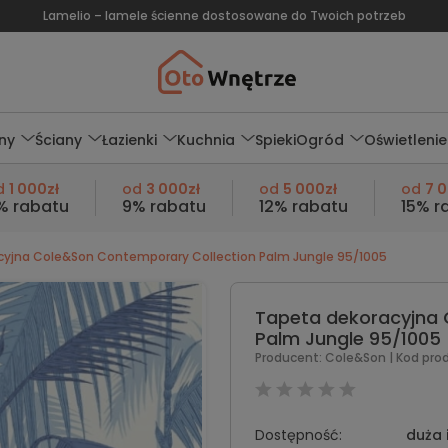
Lamelio – lamele ścienne dostosowane do Twoich potrzeb
ny
Ściany
Łazienki
Kuchnia
Spieki
Ogród
Oświetlenie
d
1 000zł
od
3 000zł
od
5 000zł
od
7 
% rabatu
9% rabatu
12% rabatu
15% r
cyjna Cole&Son Contemporary Collection Palm Jungle 95/1005
Tapeta dekoracyjna 
Palm Jungle 95/1005
Producent:
Cole&Son
| Kod pro
Dostępność:
duża 