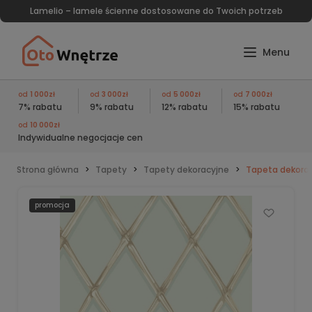
Lamelio – lamele ścienne dostosowane do Twoich potrzeb
od
1 000zł
od
3 000zł
od
5 000zł
od
7 000zł
7% rabatu
9% rabatu
12% rabatu
15% rabatu
od
10 000zł
Indywidualne negocjacje cen
Strona główna
Tapety
Tapety dekoracyjne
Tapeta dekorac
promocja