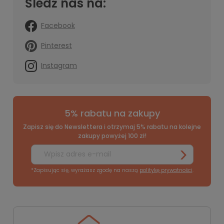
Śledź nas na:
Facebook
Pinterest
Instagram
5% rabatu na zakupy
Zapisz się do Newslettera i otrzymaj 5% rabatu na kolejne
zakupy powyżej 100 zł!
*Zapisując się, wyrażasz zgodę na naszą
politykę prywatności
.