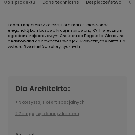
Opis produktu
Dane techniczne
Bezpieczeństwo
Op
Tapeta Bagatelle z kolekcji Folie marki Cole&Son w
elegancką bambusowa kratę inspirowaną XVIII-wiecznym
ogrodem krajobrazowym Chateau de Bagatelle. Okładzina
dedykowana do nowoczesnych jak i klasycznych wnętrz. Do
wyboru 5 wariantów kolorystycznych.
Dla Architekta:
Skorzystaj z ofert specjalnych
Zaloguj się i kupuj z kontem