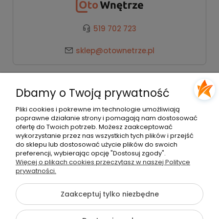
519 702 723
sklep@otownetrze.pl
Kategorie
Dbamy o Twoją prywatność
Pomoc
Pliki cookies i pokrewne im technologie umożliwiają
poprawne działanie strony i pomagają nam dostosować
ofertę do Twoich potrzeb. Możesz zaakceptować
wykorzystanie przez nas wszystkich tych plików i przejść
Moje konto
do sklepu lub dostosować użycie plików do swoich
preferencji, wybierając opcję "Dostosuj zgody".
Więcej o plikach cookies przeczytasz w naszej Polityce
Płatności i dostawa
prywatności.
Zaakceptuj tylko niezbędne
O nas