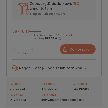
Zaoszczędź dodatkowe
15%
z montażem
Napisz lub
zadzwoń →
587,10 zł
618,00 zł
Najniższa cena z 30 dni przed
obniżką:
595,65 zł
Do koszyka
rolka
Negocjuj cenę - napisz lub
zadzwoń →
od
1 000zł
od
3 000zł
od
5 000zł
7% rabatu
9% rabatu
12% rabatu
od
7 000zł
od
10 000zł
15% rabatu
Indywidualne negocjacje cen