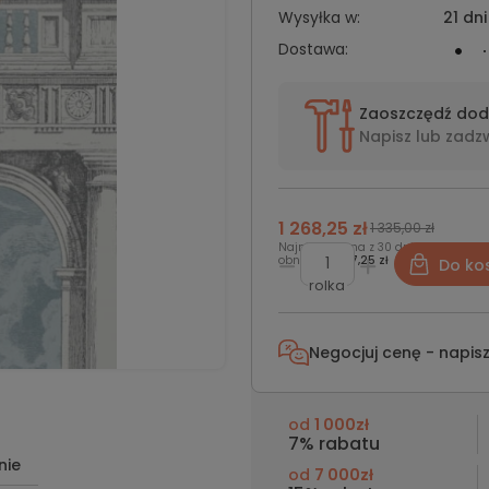
Wysyłka w:
21 dni
Dostawa:
Zaoszczędź do
Napisz lub
zadz
1 268,25 zł
1 335,00 zł
Najniższa cena z 30 dni przed
obniżką:
1 287,25 zł
Do ko
rolka
Negocjuj cenę - napis
od
1 000zł
7% rabatu
nie
od
7 000zł