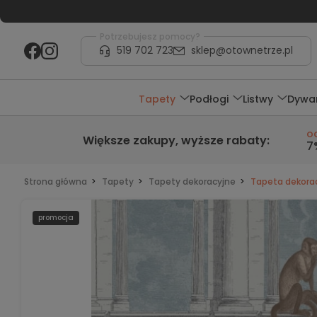
Potrzebujesz pomocy?
519 702 723
sklep@otownetrze.pl
Tapety
Podłogi
Listwy
Dywa
o
Większe zakupy,
wyższe rabaty
:
7
Strona główna
Tapety
Tapety dekoracyjne
Tapeta dekorac
promocja