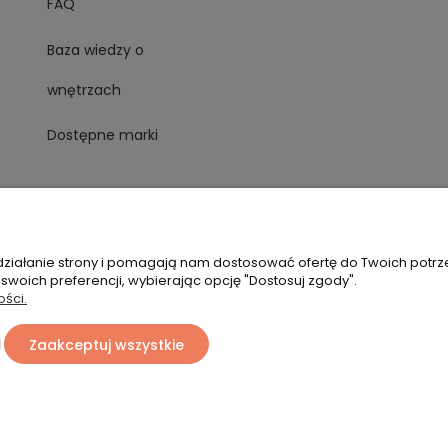
FAQ
Baza wiedzy o
wnętrzach
Dostępne marki
 działanie strony i pomagają nam dostosować ofertę do Twoich potr
 swoich preferencji, wybierając opcję "Dostosuj zgody".
ości.
Zaakceptuj wszystkie
Sklep internetowy Shoper Premium