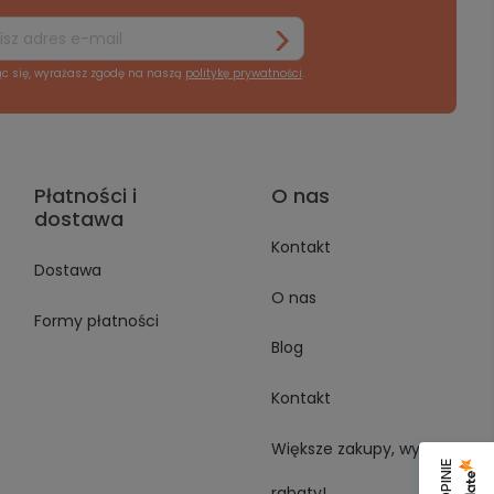
ąc się, wyrażasz zgodę na naszą
politykę prywatności
.
Płatności i
O nas
dostawa
Kontakt
Dostawa
O nas
Formy płatności
Blog
Kontakt
Większe zakupy, wyższe
rabaty!