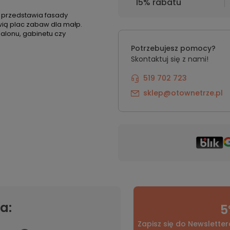
15% rabatu
n przedstawia fasady
wią plac zabaw dla małp.
alonu, gabinetu czy
Potrzebujesz pomocy?
Skontaktuj się z nami!
519 702 723
sklep@otownetrze.pl
a:
5
Zapisz się do Newsletter