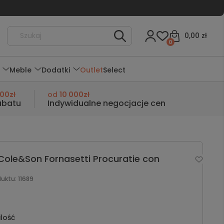
0,00 zł
0
Meble
Dodatki
Outlet
Select
000zł
od
10 000zł
abatu
Indywidualne negocjacje cen
Cole&Son Fornasetti Procuratie con
duktu:
11689
ilość