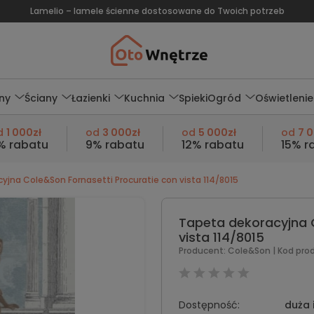
Lamelio – lamele ścienne dostosowane do Twoich potrzeb
ny
Ściany
Łazienki
Kuchnia
Spieki
Ogród
Oświetlenie
d
1 000zł
od
3 000zł
od
5 000zł
od
7 
% rabatu
9% rabatu
12% rabatu
15% r
yjna Cole&Son Fornasetti Procuratie con vista 114/8015
Tapeta dekoracyjna 
vista 114/8015
Producent:
Cole&Son
| Kod pro
Dostępność:
duża 