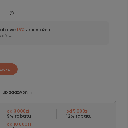
datkowe
15%
z montażem
woń →
szyka
z lub
zadzwoń →
od
3 000zł
od
5 000zł
9% rabatu
12% rabatu
od
10 000zł