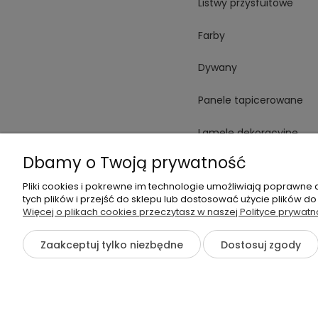
Listwy przysfuitowe
Farby
Dywany
Panele tapicerowane
Lamele dekoracyjne
Dbamy o Twoją prywatność
Płytki
Pliki cookies i pokrewne im technologie umożliwiają poprawne
Spieki
tych plików i przejść do sklepu lub dostosować użycie plików do
Więcej o plikach cookies przeczytasz w naszej Polityce prywatn
Oświetlenie
Zaakceptuj tylko niezbędne
Dostosuj zgody
©2026 Wszelkie Prawa Zastrzeżone | otoWnętrze.pl