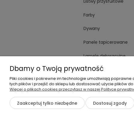
Listwy przysfuitowe
Farby
Dywany
Panele tapicerowane
Lamele dekoracyjne
Dbamy o Twoją prywatność
Płytki
Pliki cookies i pokrewne im technologie umożliwiają poprawne
Spieki
tych plików i przejść do sklepu lub dostosować użycie plików do
Więcej o plikach cookies przeczytasz w naszej Polityce prywatn
Oświetlenie
Zaakceptuj tylko niezbędne
Dostosuj zgody
©2026 Wszelkie Prawa Zastrzeżone | otoWnętrze.pl