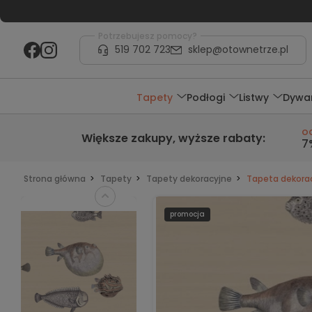
Potrzebujesz pomocy?
519 702 723
sklep@otownetrze.pl
Tapety
Podłogi
Listwy
Dywa
o
Większe zakupy,
wyższe rabaty
:
7
Strona główna
Tapety
Tapety dekoracyjne
Tapeta dekorac
promocja