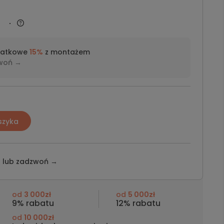
datkowe
15%
z montażem
woń →
szyka
z lub
zadzwoń →
od
3 000zł
od
5 000zł
9% rabatu
12% rabatu
od
10 000zł