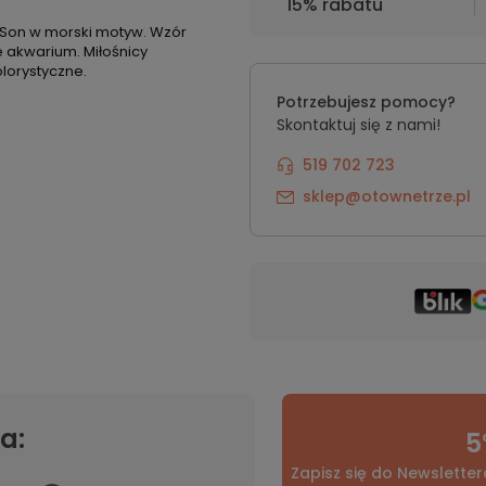
15% rabatu
&Son w morski motyw. Wzór
e akwarium. Miłośnicy
lorystyczne.
Potrzebujesz pomocy?
Skontaktuj się z nami!
519 702 723
sklep@otownetrze.pl
a:
5
Zapisz się do Newsletter