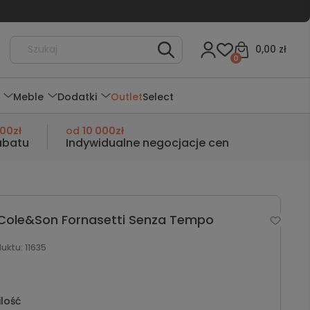
0,00 zł
0
Meble
Dodatki
Outlet
Select
000zł
od
10 000zł
abatu
Indywidualne negocjacje cen
Cole&Son Fornasetti Senza Tempo
duktu:
11635
ilość