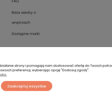
FAQ
Baza wiedzy o
wnętrzach
Dostępne marki
 działanie strony i pomagają nam dostosować ofertę do Twoich potr
 swoich preferencji, wybierając opcję "Dostosuj zgody".
ości.
Zaakceptuj wszystkie
Sklep internetowy Shoper Premium