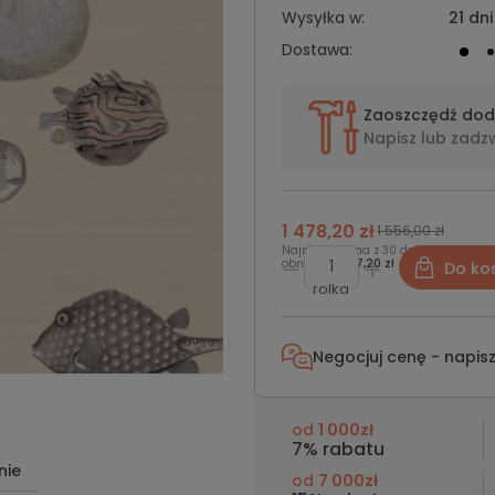
Wysyłka w:
21 dni
Dostawa:
Zaoszczędź do
Napisz lub
zadz
1 478,20 zł
1 556,00 zł
Najniższa cena z 30 dni przed
obniżką:
1 497,20 zł
Do ko
rolka
Negocjuj cenę - napis
od
1 000zł
7% rabatu
nie
od
7 000zł