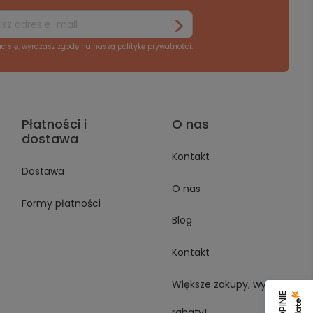
ąc się, wyrażasz zgodę na naszą
politykę prywatności
.
Płatności i
O nas
dostawa
Kontakt
Dostawa
O nas
Formy płatności
Blog
Kontakt
Większe zakupy, wyższe
rabaty!