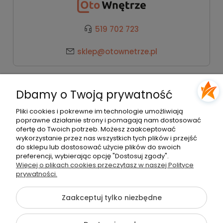
519 702 723
sklep@otownetrze.pl
Kategorie
Dbamy o Twoją prywatność
Pomoc
Pliki cookies i pokrewne im technologie umożliwiają
poprawne działanie strony i pomagają nam dostosować
ofertę do Twoich potrzeb. Możesz zaakceptować
wykorzystanie przez nas wszystkich tych plików i przejść
Moje konto
do sklepu lub dostosować użycie plików do swoich
preferencji, wybierając opcję "Dostosuj zgody".
Więcej o plikach cookies przeczytasz w naszej Polityce
Płatności i dostawa
prywatności.
Zaakceptuj tylko niezbędne
O nas