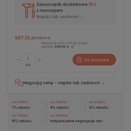
Zaoszczędź dodatkowe
15%
z montażem
Napisz lub
zadzwoń →
587,10 zł
618,00 zł
Najniższa cena z 30 dni przed
obniżką:
595,65 zł
Do koszyka
szt.
Negocjuj cenę - napisz lub
zadzwoń →
od
1 000zł
od
3 000zł
od
5 000zł
7% rabatu
9% rabatu
12% rabatu
od
7 000zł
od
10 000zł
15% rabatu
Indywidualne negocjacje cen