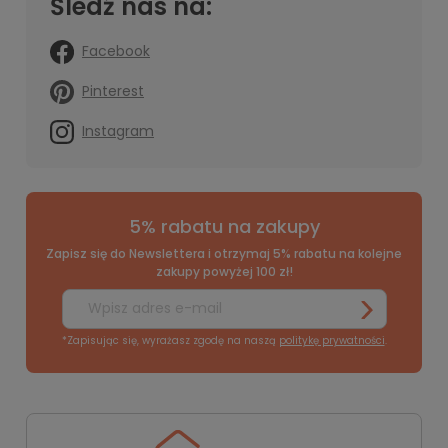
Śledź nas na:
Facebook
Pinterest
Instagram
5% rabatu na zakupy
Zapisz się do Newslettera i otrzymaj 5% rabatu na kolejne
zakupy powyżej 100 zł!
*Zapisując się, wyrażasz zgodę na naszą
politykę prywatności
.