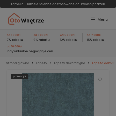
Lamelio – lamele ścienne dostosowane do Twoich potrzeb
od
1 000zł
od
3 000zł
od
5 000zł
od
7 000zł
7% rabatu
9% rabatu
12% rabatu
15% rabatu
od
10 000zł
Indywidualne negocjacje cen
Strona główna
Tapety
Tapety dekoracyjne
Tapeta dekorac
promocja