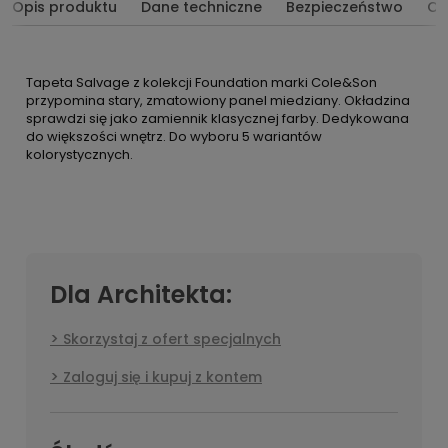
Opis produktu
Dane techniczne
Bezpieczeństwo
Op
Tapeta Salvage z kolekcji Foundation marki Cole&Son
przypomina stary, zmatowiony panel miedziany. Okładzina
sprawdzi się jako zamiennik klasycznej farby. Dedykowana
do większości wnętrz. Do wyboru 5 wariantów
kolorystycznych.
Dla Architekta:
Skorzystaj z ofert specjalnych
Zaloguj się i kupuj z kontem