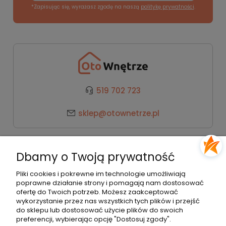
*Zapisując się, wyrażasz zgodę na naszą
politykę prywatności
.
519 702 723
sklep@otownetrze.pl
Kategorie
Dbamy o Twoją prywatność
Pomoc
Pliki cookies i pokrewne im technologie umożliwiają
poprawne działanie strony i pomagają nam dostosować
ofertę do Twoich potrzeb. Możesz zaakceptować
wykorzystanie przez nas wszystkich tych plików i przejść
Moje konto
do sklepu lub dostosować użycie plików do swoich
preferencji, wybierając opcję "Dostosuj zgody".