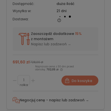
Dostępność:
duża ilość
Wysyłka w:
21 dni
Dostawa:
Zaoszczędź dodatkowe
15%
z montażem
Napisz lub
zadzwoń →
691,60 zł
728,00 zł
Najniższa cena z 30 dni przed
obniżką:
702,05 zł
Do koszyka
rolka
Negocjuj cenę - napisz lub
zadzwoń →