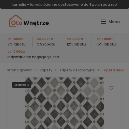
Lamelio – lamele ścienne dostosowane do Twoich potrzeb
od
1 000zł
od
3 000zł
od
5 000zł
od
7 000zł
7% rabatu
9% rabatu
12% rabatu
15% rabatu
od
10 000zł
Indywidualne negocjacje cen
Strona główna
Tapety
Tapety dekoracyjne
Tapeta dekorac
promocja