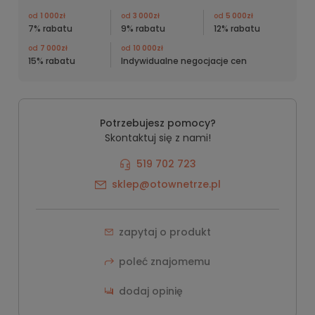
od
1 000zł
od
3 000zł
od
5 000zł
7% rabatu
9% rabatu
12% rabatu
od
7 000zł
od
10 000zł
15% rabatu
Indywidualne negocjacje cen
Potrzebujesz pomocy?
Skontaktuj się z nami!
519 702 723
sklep@otownetrze.pl
zapytaj o produkt
poleć znajomemu
dodaj opinię