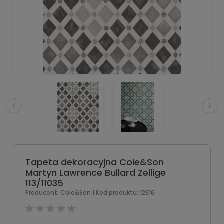
Tapeta dekoracyjna Cole&Son
Martyn Lawrence Bullard Zellige
113/11035
Producent:
Cole&Son
| Kod produktu:
12316