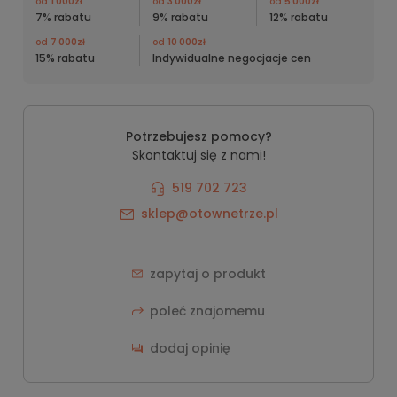
od
1 000zł
od
3 000zł
od
5 000zł
7% rabatu
9% rabatu
12% rabatu
od
7 000zł
od
10 000zł
15% rabatu
Indywidualne negocjacje cen
Potrzebujesz pomocy?
Skontaktuj się z nami!
519 702 723
sklep@otownetrze.pl
zapytaj o produkt
poleć znajomemu
dodaj opinię