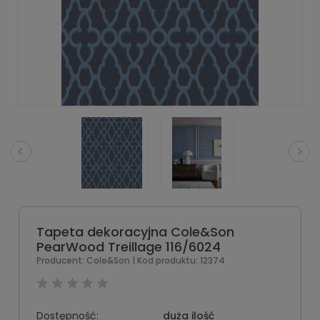
Tapeta dekoracyjna Cole&Son
PearWood Treillage 116/6024
Producent:
Cole&Son
| Kod produktu:
12374
Dostępność:
duża ilość