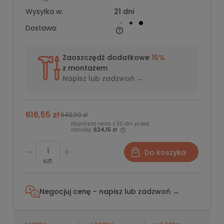
Wysyłka w:
21 dni
Dostawa:
Zaoszczędź dodatkowe
15%
z montażem
Napisz lub
zadzwoń →
616,55 zł
649,00 zł
Najniższa cena z 30 dni przed
obniżką:
624,15 zł
Do koszyka
szt.
Negocjuj cenę - napisz lub
zadzwoń →