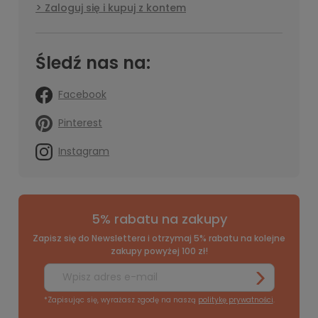
Zaloguj się i kupuj z kontem
Śledź nas na:
Facebook
Pinterest
Instagram
5% rabatu na zakupy
Zapisz się do Newslettera i otrzymaj 5% rabatu na kolejne
zakupy powyżej 100 zł!
*Zapisując się, wyrażasz zgodę na naszą
politykę prywatności
.