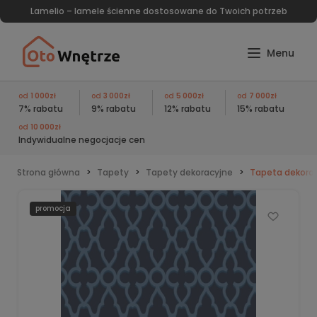
Lamelio – lamele ścienne dostosowane do Twoich potrzeb
od
1 000zł
od
3 000zł
od
5 000zł
od
7 000zł
7% rabatu
9% rabatu
12% rabatu
15% rabatu
od
10 000zł
Indywidualne negocjacje cen
Strona główna
Tapety
Tapety dekoracyjne
Tapeta dekorac
promocja