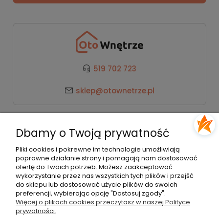
519 702 723
sklep@otownetrze.pl
Kategorie
Dbamy o Twoją prywatność
Pomoc
Pliki cookies i pokrewne im technologie umożliwiają
poprawne działanie strony i pomagają nam dostosować
ofertę do Twoich potrzeb. Możesz zaakceptować
wykorzystanie przez nas wszystkich tych plików i przejść
Moje konto
do sklepu lub dostosować użycie plików do swoich
preferencji, wybierając opcję "Dostosuj zgody".
Więcej o plikach cookies przeczytasz w naszej Polityce
Płatności i dostawa
prywatności.