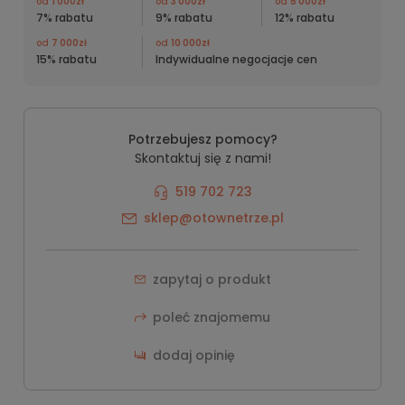
od
1 000zł
od
3 000zł
od
5 000zł
7% rabatu
9% rabatu
12% rabatu
od
7 000zł
od
10 000zł
15% rabatu
Indywidualne negocjacje cen
Potrzebujesz pomocy?
Skontaktuj się z nami!
519 702 723
sklep@otownetrze.pl
zapytaj o produkt
poleć znajomemu
dodaj opinię