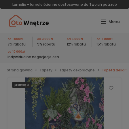
Lamelio – lamele ścienne dostosowane do Twoich potrzeb
od
1 000zł
od
3 000zł
od
5 000zł
od
7 000zł
7% rabatu
9% rabatu
12% rabatu
15% rabatu
od
10 000zł
Indywidualne negocjacje cen
Strona główna
Tapety
Tapety dekoracyjne
Tapeta dekorac
promocja