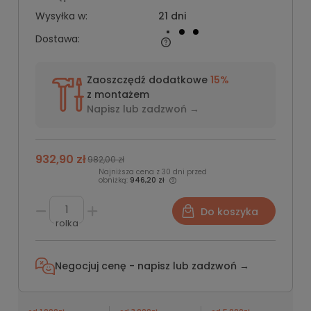
Wysyłka w:
21 dni
Dostawa:
Zaoszczędź dodatkowe
15%
z montażem
Napisz lub
zadzwoń →
932,90 zł
982,00 zł
Najniższa cena z 30 dni przed
obniżką:
946,20 zł
Do koszyka
rolka
Negocjuj cenę - napisz lub
zadzwoń →