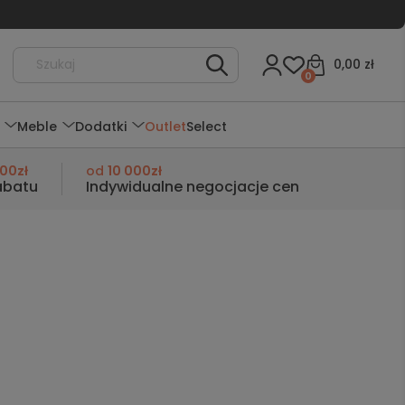
0,00 zł
0
Meble
Dodatki
Outlet
Select
000zł
od
10 000zł
abatu
Indywidualne negocjacje cen