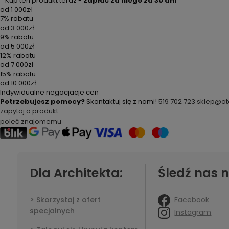
Kup ten produkt teraz -
zapłać za niego za 30 dni
od
1 000zł
7% rabatu
od
3 000zł
9% rabatu
od
5 000zł
12% rabatu
od
7 000zł
15% rabatu
od
10 000zł
Indywidualne negocjacje cen
Potrzebujesz pomocy?
Skontaktuj się z nami!
519 702 723
sklep@ot
zapytaj o produkt
poleć znajomemu
Dla Architekta:
Śledź nas n
Facebook
Skorzystaj z ofert
specjalnych
Instagram