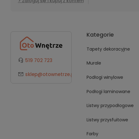
Zaloguj się i kupuj z kontem
Kategorie
Tapety dekoracyjne
519 702 723
Murale
sklep@otownetrze.pl
Podłogi winylowe
Podłogi laminowane
Listwy przypodłogowe
Listwy przysfuitowe
Farby