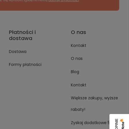
ąc się, wyrażasz zgodę na naszą
politykę prywatności
.
Płatności i
O nas
dostawa
Kontakt
Dostawa
O nas
Formy płatności
Blog
Kontakt
Większe zakupy, wyższe
rabaty!
Zyskaj dodatkowe 5%