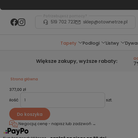
Potrzebujesz pomocy?
519 702 723
sklep@otownetrze.pl
Tapety
Podłogi
Listwy
Dywa
o
Większe zakupy,
wyższe rabaty
:
7
Strona główna
377,00 zł
ilość
szt.
Do koszyka
Negocjuj cenę - napisz lub
zadzwoń →