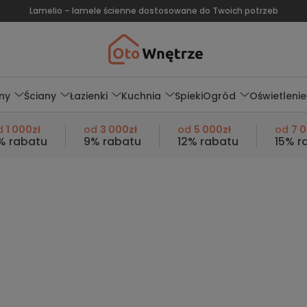
Lamelio – lamele ścienne dostosowane do Twoich potrzeb
ny
Ściany
Łazienki
Kuchnia
Spieki
Ogród
Oświetlenie
d
1 000zł
od
3 000zł
od
5 000zł
od
7 
% rabatu
9% rabatu
12% rabatu
15% r