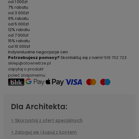
od
1 000zł
7% rabatu
od
3 000zł
9% rabatu
od
5 000zł
12% rabatu
od
7 000zł
15% rabatu
od
10 000zł
Indywidualne negocjacje cen
Potrzebujesz pomocy?
Skontaktuj się z nami!
519 702 723
sklep@otownetrze.pl
zapytaj o produkt
poleć znajomemu
Dla Architekta:
Skorzystaj z ofert specjalnych
Zaloguj się i kupuj z kontem