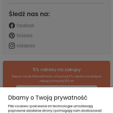
Śledź nas na:
Facebook
Pinterest
Instagram
5% rabatu na zakupy
Zapisz się do Newslettera i otrzymaj 5% rabatu na kolejne
zakupy powyżej 100 zł!
Dbamy o Twoją prywatność
*Zapisując się, wyrażasz zgodę na naszą
politykę prywatności
.
Pliki cookies i pokrewne im technologie umożliwiają
poprawne działanie strony i pomagają nam dostosować