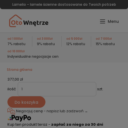
Lamelio – lamele ścienne dostosowane do Twoich potrzeb
od
1 000zł
od
3 000zł
od
5 000zł
od
7 000zł
7% rabatu
9% rabatu
12% rabatu
15% rabatu
od
10 000zł
Indywidualne negocjacje cen
Strona główna
377,00 zł
ilość
szt.
Do koszyka
Negocjuj cenę - napisz lub
zadzwoń →
Kup ten produkt teraz -
zapłać za niego za 30 dni