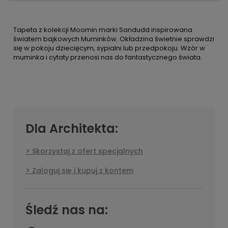
Tapeta z kolekcji Moomin marki Sandudd inspirowana
światem bajkowych Muminków. Okładzina świetnie sprawdzi
się w pokoju dziecięcym, sypialni lub przedpokoju. Wzór w
muminka i cytaty przenosi nas do fantastycznego świata.
Dla Architekta:
Skorzystaj z ofert specjalnych
Zaloguj się i kupuj z kontem
Śledź nas na: