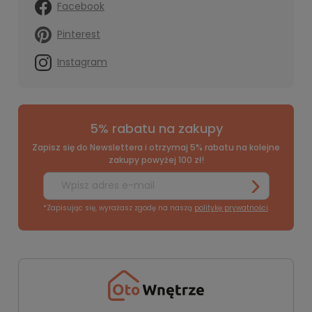
Facebook
Pinterest
Instagram
5% rabatu na zakupy
Zapisz się do Newslettera i otrzymaj 5% rabatu na kolejne
zakupy powyżej 100 zł!
*Zapisując się, wyrażasz zgodę na naszą
politykę prywatności
.