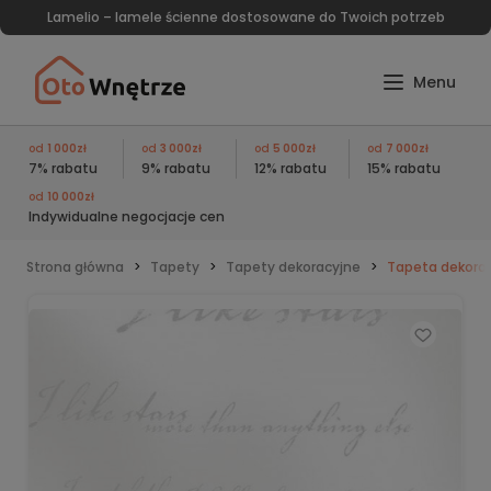
Lamelio – lamele ścienne dostosowane do Twoich potrzeb
od
1 000zł
od
3 000zł
od
5 000zł
od
7 000zł
7% rabatu
9% rabatu
12% rabatu
15% rabatu
od
10 000zł
Indywidualne negocjacje cen
Strona główna
Tapety
Tapety dekoracyjne
Tapeta dekora