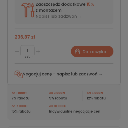
Zaoszczędź dodatkowe
15%
z montażem
Napisz lub
zadzwoń →
236,87 zł
Do koszyka
szt.
Negocjuj cenę - napisz lub
zadzwoń →
od
1 000zł
od
3 000zł
od
5 000zł
7% rabatu
9% rabatu
12% rabatu
od
7 000zł
od
10 000zł
15% rabatu
Indywidualne negocjacje cen