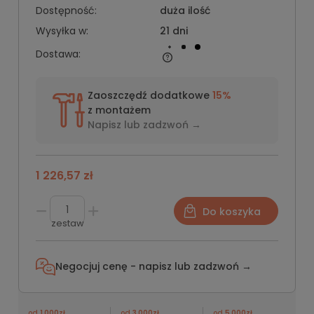
Dostępność:
duża ilość
Wysyłka w:
21 dni
Dostawa:
Zaoszczędź dodatkowe
15%
z montażem
Napisz lub
zadzwoń →
1 226,57 zł
Do koszyka
zestaw
Negocjuj cenę - napisz lub
zadzwoń →
od
1 000zł
od
3 000zł
od
5 000zł