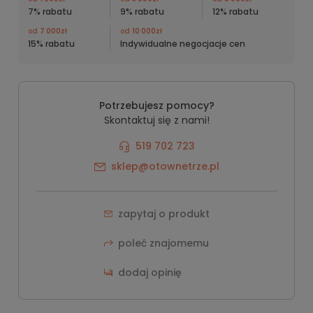
7% rabatu
9% rabatu
12% rabatu
od
7 000zł
od
10 000zł
15% rabatu
Indywidualne negocjacje cen
Potrzebujesz pomocy?
Skontaktuj się z nami!
519 702 723
sklep@otownetrze.pl
zapytaj o produkt
poleć znajomemu
dodaj opinię