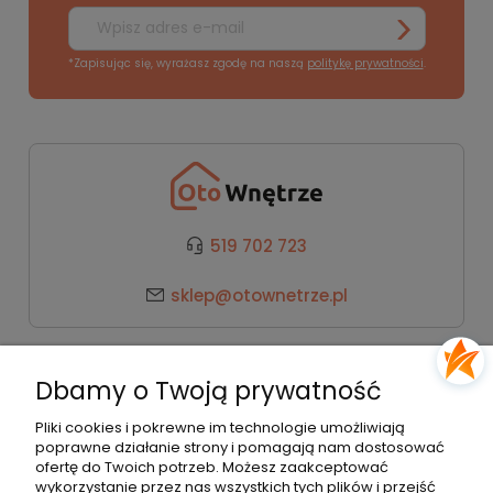
*Zapisując się, wyrażasz zgodę na naszą
politykę prywatności
.
519 702 723
sklep@otownetrze.pl
Kategorie
Dbamy o Twoją prywatność
Pomoc
Pliki cookies i pokrewne im technologie umożliwiają
poprawne działanie strony i pomagają nam dostosować
ofertę do Twoich potrzeb. Możesz zaakceptować
wykorzystanie przez nas wszystkich tych plików i przejść
Moje konto