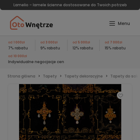
Lamelio – lamele ścienne dostosowane do Twoich potrzeb
od
1 000zł
od
3 000zł
od
5 000zł
od
7 000zł
7% rabatu
9% rabatu
12% rabatu
15% rabatu
od
10 000zł
Indywidualne negocjacje cen
Strona główna
Tapety
Tapety dekoracyjne
Tapety do sal