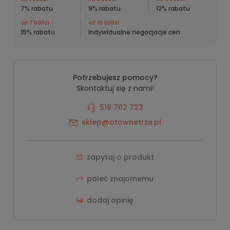
7% rabatu
9% rabatu
12% rabatu
od
7 000zł
od
10 000zł
15% rabatu
Indywidualne negocjacje cen
Potrzebujesz pomocy?
Skontaktuj się z nami!
519 702 723
sklep@otownetrze.pl
zapytaj o produkt
poleć znajomemu
dodaj opinię