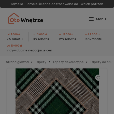
Lamelio – lamele ścienne dostosowane do Twoich potrzeb
od
1 000zł
od
3 000zł
od
5 000zł
od
7 000zł
7% rabatu
9% rabatu
12% rabatu
15% rabatu
od
10 000zł
Indywidualne negocjacje cen
Strona główna
Tapety
Tapety dekoracyjne
Tapety do sal