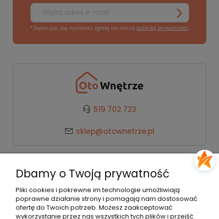
*Zapisując się, wyrażasz zgodę na naszą
politykę prywatności
.
519 702 723
sklep@otownetrze.pl
Kategorie
Dbamy o Twoją prywatność
Pomoc
Pliki cookies i pokrewne im technologie umożliwiają
poprawne działanie strony i pomagają nam dostosować
ofertę do Twoich potrzeb. Możesz zaakceptować
wykorzystanie przez nas wszystkich tych plików i przejść
Moje konto